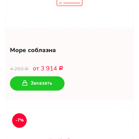
Море соблазна
от 3 914
4 250
Р
Р
Заказать
-7%