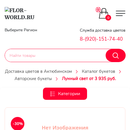
Цветы поштучно
0
Главная
Выберите Регион
Служба доставка цветов
Букеты до 2500
8-(920)-151-74-40
Гарантии
Каталог букетов
Доставка
Доставка цветов в Актюбинском
Каталог букетов
Оплата
Авторские букеты
Лунный свет от 3 935 руб.
Корзины с цветами
Классика
Категории
Контакты
Авторские букеты
Личный
кобинет
Букеты из роз
-30%
Регистраци