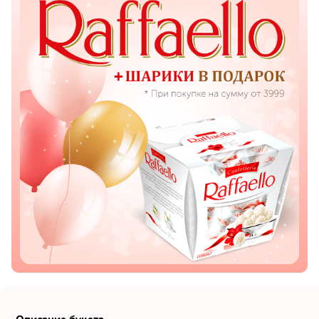
Показать еще
Цветы
Подсолнухи
Лизиантусы
Хризантемы
Лилии
Орхидеи
Тюльпаны