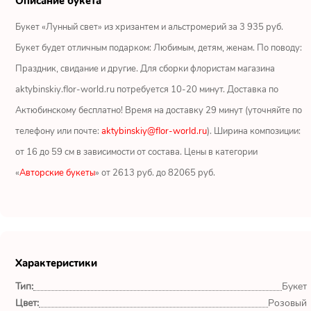
Описание букета
Ромашки
Букет «Лунный свет» из хризантем и альстромерий за 3 935 руб.
Кустовые розы
Букет будет отличным подарком: Любимым, детям, женам. По поводу:
Праздник, свидание и другие. Для сборки флористам магазина
Альстромерии
aktybinskiy.flor-world.ru потребуется 10-20 минут. Доставка по
Герберы
Актюбинскому бесплатно! Время на доставку 29 минут (уточняйте по
телефону или почте:
aktybinskiy@flor-world.ru
). Ширина композиции:
Ирисы
от 16 до 59 см в зависимости от состава. Цены в категории
«
Авторские букеты
» от 2613 руб. до 82065 руб.
Показать еще
ОТЗЫВЫ О МАГАЗИНЕ
Характеристики
Мария
Тип:
Букет
Тымовское,
Сахалинская
Цвет:
Розовый