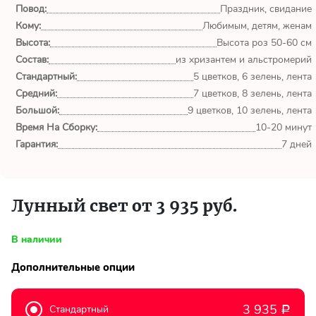
обл.
Повод:
Праздник, свидание
Кому:
Любимым, детям, женам
Спасибо сервису Flor-
Высота:
Высота роз 50-60 см
world.ru, очень рада что
Состав:
из хризантем и альстромерий
выбрала Вас. Букет
Стандартный:
изумительный!
5 цветков, 6 зелень, лента
Средний:
7 цветков, 8 зелень, лента
Большой:
9 цветков, 10 зелень, лента
Ульяна
Время На Сборку:
10-20 минут
Тымовское,
Сахалинская
Гарантия:
7 дней
обл.
Доставили букет маме
Лунный свет от 3 935 руб.
вовремя. Не подвели. Цветы
свежие. Спасибо.
В наличии
Виктор
Дополнительные опции
Тымовское,
Сахалинская
обл.
3 935
Стандартный
Р