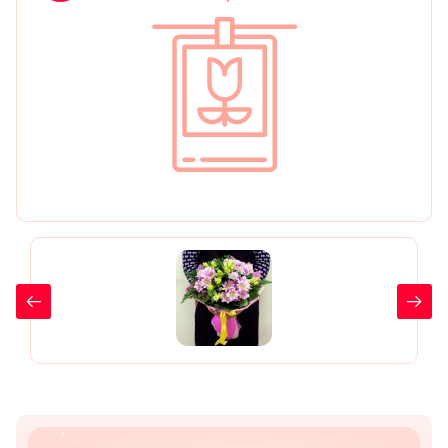
День рождения
Мы в
Цветы женщине
соц.
Цветы маме
сетях
Цветы мужчине
Цветы любимой
Цветы ребенку
Цветы дочери
Цветы подруге
Цветы сестре