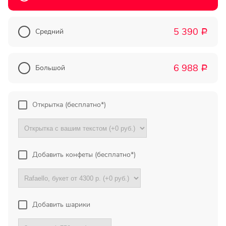
Прекрасный букет отличная
цена!
5 390
Средний
Р
Олег
Тымовское,
6 988
Сахалинская
Большой
Р
обл.
Огромное спасибо за
Открытка (бесплатно*)
компетентную помощь в
выборе букета. Спасибо
большое. Доставка пришла
вовремя. Остаюсь Вашим
клиентом!
Добавить конфеты (бесплатно*)
Тамара
Гидроторф,
Нижегороская
Добавить шарики
область