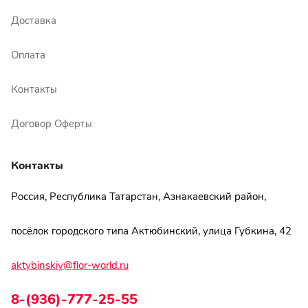
Ромашки
Доставка
Кустовые розы
Оплата
Альстромерии
Контакты
Герберы
Договор Оферты
Ирисы
Контакты
Показать еще
Россия, Республика Татарстан, Азнакаевский район,
ОТЗЫВЫ О МАГАЗИНЕ
посёлок городского типа Актюбинский, улица Губкина, 42
aktybinskiy@flor-world.ru
Мария
Тымовское,
8-(936)-777-25-55
Сахалинская