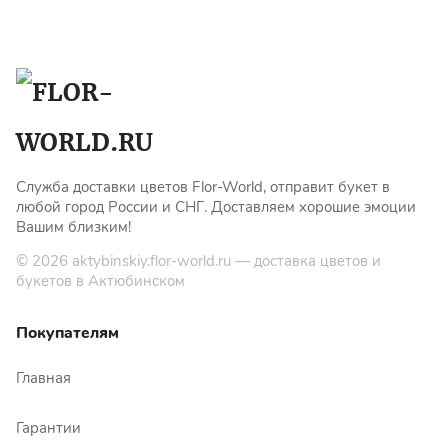
Показать еще
Цветы
Подсолнухи
Служба доставки цветов Flor-World, отправит букет в
Лизиантусы
любой город России и СНГ. Доставляем хорошие эмоции
Вашим близким!
Хризантемы
© 2026
aktybinskiy.flor-world.ru
— доставка цветов и
букетов в Актюбинском
Лилии
Покупателям
Орхидеи
Главная
Тюльпаны
Гарантии