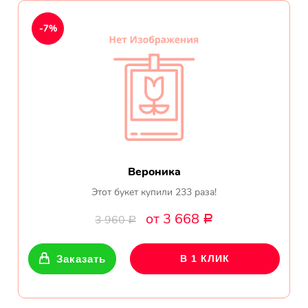
День рождения
-7%
Мы в
Цветы женщине
соц.
Цветы маме
сетях
Цветы мужчине
Цветы любимой
Вероника
Цветы ребенку
Этот букет купили 233 раза!
от 3 668
3 960
Р
Цветы дочери
Р
Цветы подруге
Заказать
В 1 КЛИК
Цветы сестре