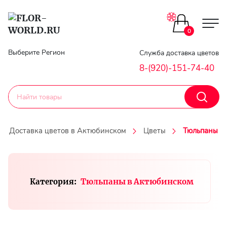
Цветы поштучно
0
Главная
Выберите Регион
Служба доставка цветов
Букеты до 2500
8-(920)-151-74-40
Гарантии
Каталог букетов
Доставка
Доставка цветов в Актюбинском
Цветы
Тюльпаны
Оплата
Корзины с цветами
Классика
Контакты
Категория:
Тюльпаны в Актюбинском
Авторские букеты
Личный
кобинет
Букеты из роз
Регистраци