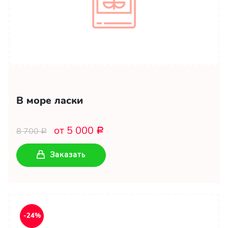
В море ласки
от 5 000
8 700
Р
Р
Заказать
-24%