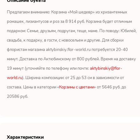
Описание букета
Ромашки
Предлагаем вниманию: Корзина «Мой шедевр» из хризантемных
Кустовые розы
ромашек, лизиантусов и роз за 8 914 руб. Корзина будет отличным
подарком: Семье, друзьям, подругам, теще, маме. По поводу: Юбилей,
Альстромерии
свадьба, к подарку, в гости, с новосельем и другие. Для сборки
Герберы
флористам магазина aktybinskiy.flor-world.ru потребуется 20-40
минут. Доставка по Актюбинскому от 800 рублей. Время на доставку
Ирисы
19 минут (уточняйте по телефону или почте:
aktybinskiy@flor-
world.ru
). Ширина композиции: от 25 до 53 см в зависимости от
Показать еще
состава. Цены в категории «
Корзины с цветами
» от 5646 руб. до
20586 руб.
ОТЗЫВЫ О МАГАЗИНЕ
Мария
Тымовское,
Сахалинская
Характеристики