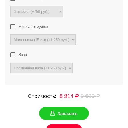
Букет с хризантемами и
герберами оказался очень
красивый! Цветы свежие !
Спасибо !
Мягкая игрушка
Все отзывы
Ваза
ПОДПИШИТЕСЬ!
Чтобы первыми узнать о
наших акциях и скидках
Стоимость:
8 914
9 690
Ваше имя
Р
Р
Заказать
Ваш Email