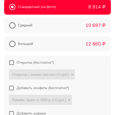
Прекрасный букет отличная
8 914
Стандартный (на фото)
Р
цена!
Олег
10 697
Средний
Р
Тымовское,
Сахалинская
обл.
12 860
Большой
Р
Огромное спасибо за
компетентную помощь в
выборе букета. Спасибо
Открытка (бесплатно*)
большое. Доставка пришла
вовремя. Остаюсь Вашим
клиентом!
Добавить конфеты (бесплатно*)
Тамара
Гидроторф,
Нижегороская
область
Добавить шарики