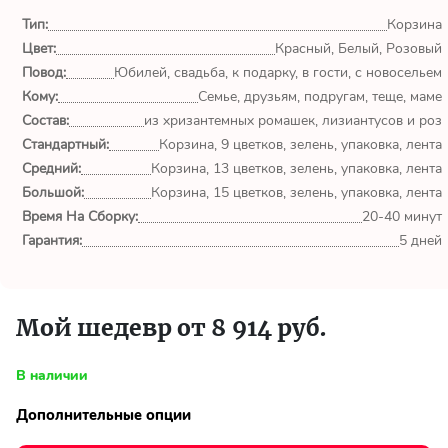
обл.
Тип:
Корзина
Цвет:
Красный, Белый, Розовый
Спасибо сервису Flor-
world.ru, очень рада что
Повод:
Юбилей, свадьба, к подарку, в гости, с новосельем
выбрала Вас. Букет
Кому:
Семье, друзьям, подругам, теще, маме
изумительный!
Состав:
из хризантемных ромашек, лизиантусов и роз
Стандартный:
Корзина, 9 цветков, зелень, упаковка, лента
Ульяна
Средний:
Корзина, 13 цветков, зелень, упаковка, лента
Тымовское,
Большой:
Корзина, 15 цветков, зелень, упаковка, лента
Сахалинская
Время На Сборку:
20-40 минут
обл.
Гарантия:
5 дней
Доставили букет маме
вовремя. Не подвели. Цветы
свежие. Спасибо.
Мой шедевр от 8 914 руб.
Виктор
В наличии
Тымовское,
Сахалинская
Дополнительные опции
обл.