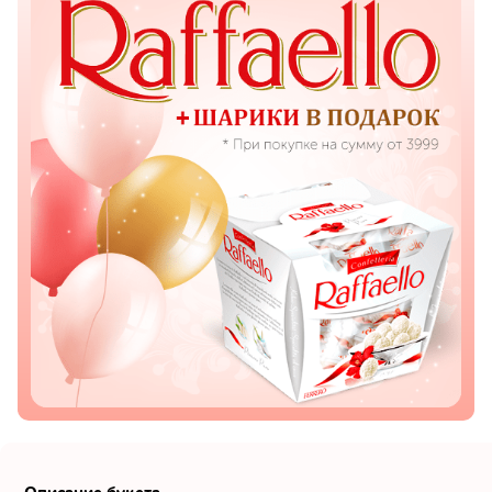
Показать еще
Цветы
Подсолнухи
Лизиантусы
Хризантемы
Лилии
Орхидеи
Тюльпаны