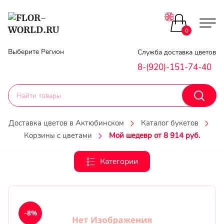
Цветы поштучно
0
Главная
Выберите Регион
Служба доставка цветов
Букеты до 2500
8-(920)-151-74-40
Гарантии
Каталог букетов
Доставка
Доставка цветов в Актюбинском
Каталог букетов
Оплата
Корзины с цветами
Мой шедевр от 8 914 руб.
Корзины с цветами
Классика
Категории
Контакты
Авторские букеты
Личный
кобинет
Букеты из роз
-8%
Регистраци