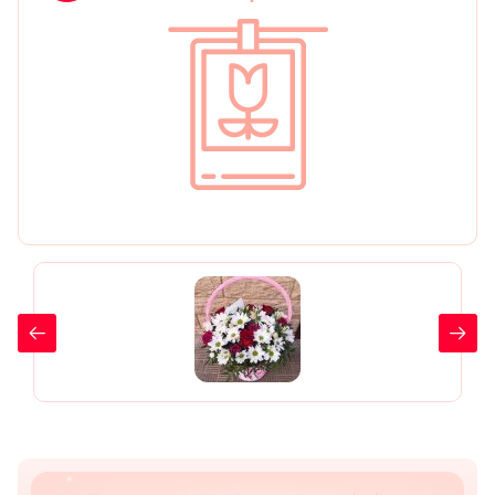
День рождения
Мы в
Цветы женщине
соц.
Цветы маме
сетях
Цветы мужчине
Цветы любимой
Цветы ребенку
Цветы дочери
Цветы подруге
Цветы сестре